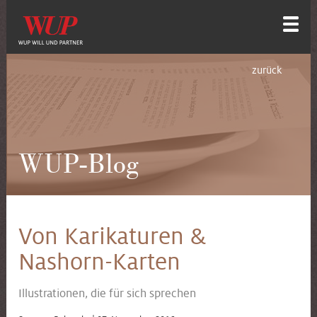
zurück
WUP-Blog
Von Karikaturen &
Nashorn-Karten
Illustrationen, die für sich sprechen