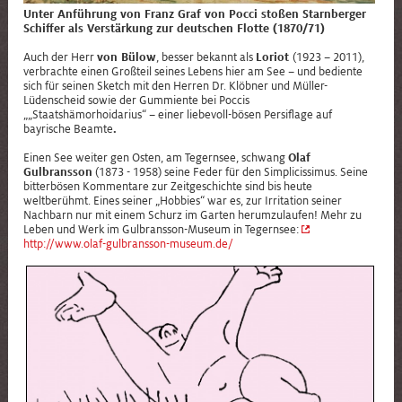
Unter Anführung von Franz Graf von Pocci stoßen Starnberger
Schiffer als Verstärkung zur deutschen Flotte (1870/71)
Auch der Herr
von Bülow
, besser bekannt als
Loriot
(1923 – 2011),
verbrachte einen Großteil seines Lebens hier am See – und bediente
sich für seinen Sketch mit den Herren Dr. Klöbner und Müller-
Lüdenscheid sowie der Gummiente bei Poccis
„„Staatshämorhoidarius“ – einer liebevoll-bösen Persiflage auf
bayrische Beamte
.
Einen See weiter gen Osten, am Tegernsee, schwang
Olaf
Gulbransson
(1873 - 1958) seine Feder für den Simplicissimus. Seine
bitterbösen Kommentare zur Zeitgeschichte sind bis heute
weltberühmt. Eines seiner „Hobbies“ war es, zur Irritation seiner
Nachbarn nur mit einem Schurz im Garten herumzulaufen! Mehr zu
Leben und Werk im Gulbransson-Museum in Tegernsee:
http://www.olaf-gulbransson-museum.de/