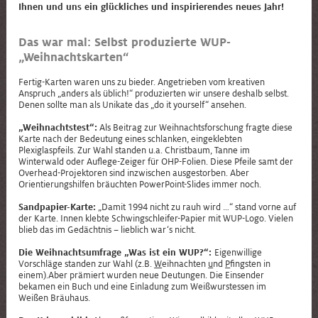
Ihnen und uns ein glückliches und inspirierendes neues Jahr!
Das war mal: Selbst produzierte WUP-
„Weihnachtskarten“
Fertig-Karten waren uns zu bieder. Angetrieben vom kreativen
Anspruch „anders als üblich!“ produzierten wir unsere deshalb selbst.
Denen sollte man als Unikate das „do it yourself“ ansehen.
„Weihnachtstest“:
Als Beitrag zur Weihnachtsforschung fragte diese
Karte nach der Bedeutung eines schlanken, eingeklebten
Plexiglaspfeils. Zur Wahl standen u.a. Christbaum, Tanne im
Winterwald oder Auflege-Zeiger für OHP-Folien. Diese Pfeile samt der
Overhead-Projektoren sind inzwischen ausgestorben. Aber
Orientierungshilfen bräuchten PowerPoint-Slides immer noch.
Sandpapier-Karte:
„Damit 1994 nicht zu rauh wird …“ stand vorne auf
der Karte. Innen klebte Schwingschleifer-Papier mit WUP-Logo. Vielen
blieb das im Gedächtnis – lieblich war‘s nicht.
Die Weihnachtsumfrage „Was ist ein WUP?“:
Eigenwillige
Vorschläge standen zur Wahl (z.B.
W
eihnachten
u
nd
P
fingsten in
einem).Aber prämiert wurden neue Deutungen. Die Einsender
bekamen ein Buch und eine Einladung zum Weißwurstessen im
Weißen Bräuhaus.