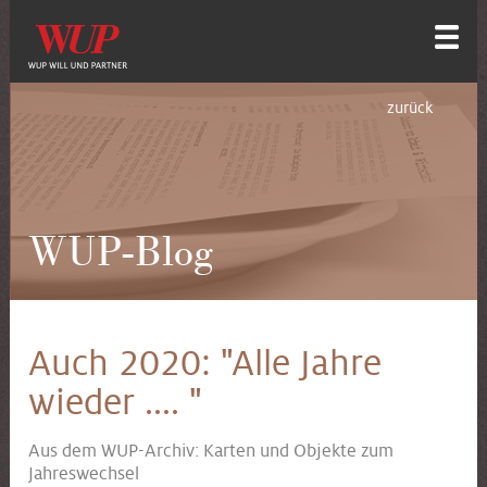
zurück
WUP-Blog
Auch 2020: "Alle Jahre
wieder .... "
Aus dem WUP-Archiv: Karten und Objekte zum
Jahreswechsel