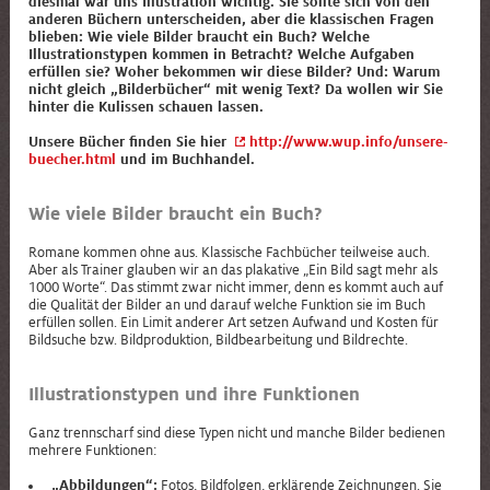
diesmal war uns Illustration wichtig. Sie sollte sich von den
anderen Büchern unterscheiden, aber die klassischen Fragen
blieben: Wie viele Bilder braucht ein Buch? Welche
Illustrationstypen kommen in Betracht? Welche Aufgaben
erfüllen sie? Woher bekommen wir diese Bilder? Und: Warum
nicht gleich „Bilderbücher“ mit wenig Text? Da wollen wir Sie
hinter die Kulissen schauen lassen.
Unsere Bücher finden Sie hier
http://www.wup.info/unsere-
buecher.html
und im Buchhandel.
Wie viele Bilder braucht ein Buch?
Romane kommen ohne aus. Klassische Fachbücher teilweise auch.
Aber als Trainer glauben wir an das plakative „Ein Bild sagt mehr als
1000 Worte“. Das stimmt zwar nicht immer, denn es kommt auch auf
die Qualität der Bilder an und darauf welche Funktion sie im Buch
erfüllen sollen. Ein Limit anderer Art setzen Aufwand und Kosten für
Bildsuche bzw. Bildproduktion, Bildbearbeitung und Bildrechte.
Illustrationstypen und ihre Funktionen
Ganz trennscharf sind diese Typen nicht und manche Bilder bedienen
mehrere Funktionen:
„Abbildungen“:
Fotos, Bildfolgen, erklärende Zeichnungen. Sie