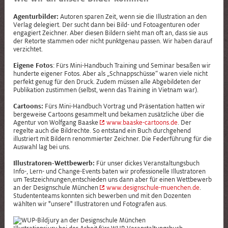
Agenturbilder:
Autoren sparen Zeit, wenn sie die Illustration an den
Verlag delegiert. Der sucht dann bei Bild- und Fotoagenturen oder
engagiert Zeichner. Aber diesen Bildern sieht man oft an, dass sie aus
der Retorte stammen oder nicht punktgenau passen. Wir haben darauf
verzichtet.
Eigene Fotos
: Fürs
Mini-Handbuch Training und Seminar
besaßen wir
hunderte eigener Fotos. Aber als „Schnappschüsse“ waren viele nicht
perfekt genug für den Druck. Zudem müssen alle Abgebildeten der
Publikation zustimmen (selbst, wenn das Training in Vietnam war).
Cartoons:
Fürs
Mini-Handbuch Vortrag und Präsentation
hatten wir
bergeweise Cartoons gesammelt und bekamen zusätzliche über die
Agentur von Wolfgang Baaske
www.baaske-cartoons.de
. Der
regelte auch die Bildrechte. So entstand ein Buch durchgehend
illustriert mit Bildern renommierter Zeichner. Die Federführung für die
Auswahl lag bei uns.
Illustratoren-Wettbewerb:
Für unser dickes Veranstaltungsbuch
Info-, Lern- und Change-Events
baten wir professionelle Illustratoren
um Testzeichnungen,entschieden uns dann aber für einen Wettbewerb
an der Designschule München
www.designschule-muenchen.de
.
Studententeams konnten sich bewerben und mit den Dozenten
wählten wir "unsere" Illustratoren und Fotografen aus.