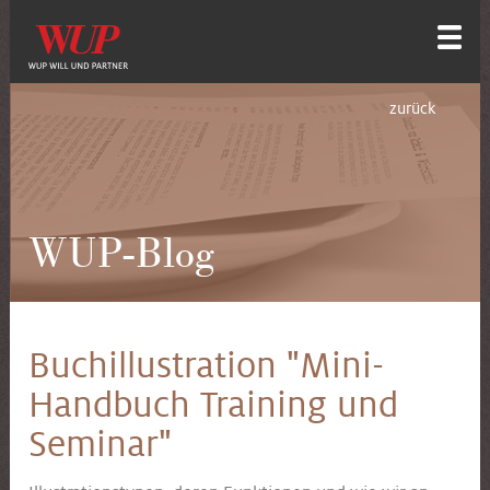
zurück
WUP-Blog
Buchillustration "Mini-
Handbuch Training und
Seminar"