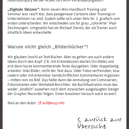
Illustrationsjury bei der Arbeit fürs WUP-Veranstaltungsbuch
„Digitale Skizzen“:
Beim neuen
Mini-Handbuch Training und
Seminar
war rasch klar, dass passgenaue Cartoons über Trainings in
Unternehmen rar sind. Zudem sollte sich unser
Mini Nr. 2
grafisch vom
ersten unterscheiden. Wir entschieden uns für grau „colorierte“ iPad-
Zeichnungen. Umgesetzt hat sie Michael Ziereis, der als Trainer auch
inhaltlich Ideen entwickelte.
Warum nicht gleich „Bilderbücher“?
Wir glauben (noch) an Text-Bücher. Aber es gehen uns auch andere
Ideen durch den Kopf: Z.B. mit Kritzelskizzen starten (Scribble) und
erst dann kurze kommentierende Texte dazugeben. Oder doppelseitig
arbeiten: links Bilder, recht der Text dazu. Oder Fotos verfremden, bzw.
rastern oder mit erkennbar handschriftlichen Kommentaren ergänzen
– mitten rein ins Bild. Das hätte dann die Anmutung von Comicserien,
Fotoromanen oder Werkstatt-Berichten. Als Buchillustration muss das
weder „kindlich“ aussehen noch dem inzwischen ausgelaugten Design
der Graphic-Recorder folgen. Einen kreativen Versuch wäre es wert.
Mail an den Autor:
will@wup.info
< zurück zur
Übersicht