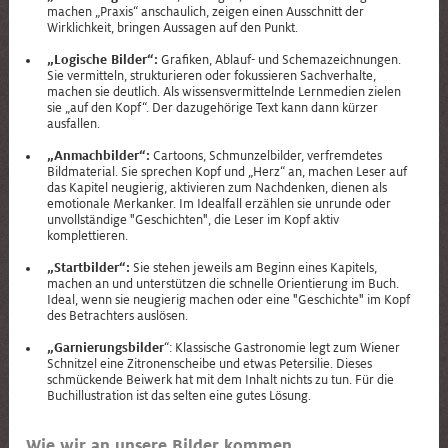
machen „Praxis“ anschaulich, zeigen einen Ausschnitt der
Wirklichkeit, bringen Aussagen auf den Punkt.
„Logische Bilder“:
Grafiken, Ablauf- und Schemazeichnungen.
Sie vermitteln, strukturieren oder fokussieren Sachverhalte,
machen sie deutlich. Als wissensvermittelnde Lernmedien zielen
sie „auf den Kopf“. Der dazugehörige Text kann dann kürzer
ausfallen.
„Anmachbilder“:
Cartoons, Schmunzelbilder, verfremdetes
Bildmaterial. Sie sprechen Kopf und „Herz“ an, machen Leser auf
das Kapitel neugierig, aktivieren zum Nachdenken, dienen als
emotionale Merkanker. Im Idealfall erzählen sie unrunde oder
unvollständige "Geschichten", die Leser im Kopf aktiv
komplettieren.
„Startbilder“:
Sie stehen jeweils am Beginn eines Kapitels,
machen an und unterstützen die schnelle Orientierung im Buch.
Ideal, wenn sie neugierig machen oder eine "Geschichte" im Kopf
des Betrachters auslösen.
„Garnierungsbilder
“: Klassische Gastronomie legt zum Wiener
Schnitzel eine Zitronenscheibe und etwas Petersilie. Dieses
schmückende Beiwerk hat mit dem Inhalt nichts zu tun. Für die
Buchillustration ist das selten eine gutes Lösung.
Wie wir an unsere Bilder kommen