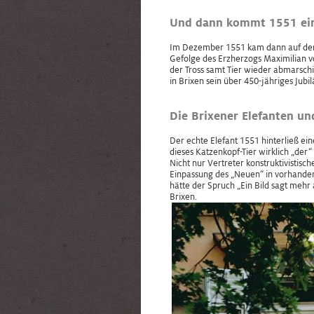
Und dann kommt 1551 ein 
Im Dezember 1551 kam dann auf der D
Gefolge des Erzherzogs Maximilian vo
der Tross samt Tier wieder abmarschi
in Brixen sein über 450-jähriges Jubi
Die Brixener Elefanten un
Der echte Elefant 1551 hinterließ ei
dieses Katzenkopf-Tier wirklich „der“
Nicht nur Vertreter konstruktivistisc
Einpassung des „Neuen“ in vorhanden
hätte der Spruch „Ein Bild sagt mehr
Brixen.