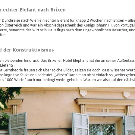
echter Elefant nach Brixen
urchreise nach Wien ein echter Elefant für knapp 2 Wochen nach Brixen – allse
n Österreich und war ein Abschiedsgeschenk des Königs Johann III. von Portugal
erte, benannte der Wirt sein Haus flugs nach dem ungewöhnlichen Besucher, und s
läum.
d der Konstruktivismus
nen bleibenden Eindruck. Das Brixener Hotel Elephant hat ihn an seiner Außenfassa
 Elefant?
her Lerntheorie freuen sich über solche Bilder, zeigen sie doch, dass Wissenserwe
e kognitive Stukturen bedeutet. „Wissen“ kann man nicht einfach so „weitergebe
 als 1000 Worte“ auch nur bedingt weitergeholfen. Warten wir also auf den nächst