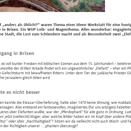
ders als üblich!?“ waren Thema einer Ideen-Werkstatt für eine buntg
 in Brixen. Ein WUP-Leib- und Magenthema. Alles wunderbar: engagierte
ine Stadt, die Lust zum Schlendern macht und als Besonderheit zwei „Ele
zgang in Brixen
t voll bunter Fresken mit biblischen Szenen aus dem 15. Jahrhundert – belehre
 Gewölbe der dritten Arkade findet sich ein ungewöhnlicher „Elefant“ – eher ein 
Gefechtsturm mit bewaffneten Rittern. Unter dem Tier der judäische Priester El
ahe Jerusalem gleich töten wird.
e es nicht besser
n kannte die Eleazar-Überlieferung, hatte aber 1470 keine Ahnung, wie makkab
sagen. Also entstand ein fantasievolles, imaginiertes (für uns witziges) Fabeltier
res über Elefanten wußte, war der „Pferdophant“ für alle ganz in Ordnung. Lusti
wir jetzt (vielleicht) klüger, aber welche Bilder haben wir im Kopf über andere
tur“ oder über „Nachhaltigkeit“? Sitzen wir da vielleicht nicht auch Misch- und F
n der Richtigkeit unserer …..phanten überzeugt?