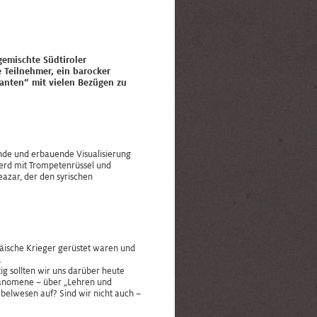
emischte Südtiroler
 Teilnehmer, ein barocker
fanten“ mit vielen Bezügen zu
nde und erbauende Visualisierung
Pferd mit Trompetenrüssel und
eazar, der den syrischen
äische Krieger gerüstet waren und
.
g sollten wir uns darüber heute
 Phänomene – über „Lehren und
abelwesen auf? Sind wir nicht auch –