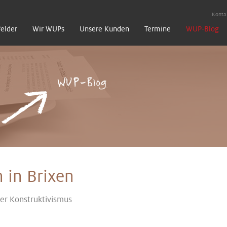
Konta
felder
Wir WUPs
Unsere Kunden
Termine
WUP-Blog
WUP-Blog
 in Brixen
der Konstruktivismus