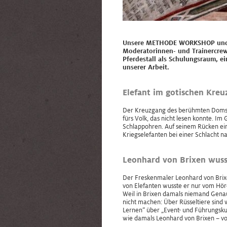
Unsere METHODE WORKSHOP und „an
Moderatorinnen- und Trainercrew
Pferdestall als Schulungsraum, e
unserer Arbeit.
Elefant im gotischen Kreu
Der Kreuzgang des berühmten Doms is
fürs Volk, das nicht lesen konnte. Im
Schlappohren. Auf seinem Rücken ein 
Kriegselefanten bei einer Schlacht n
Leonhard von Brixen wusst
Der Freskenmaler Leonhard von Brixe
von Elefanten wusste er nur vom Hören
Weil in Brixen damals niemand Genaue
nicht machen: Über Rüsseltiere sind 
Lernen“ über „Event- und Führungskul
wie damals Leonhard von Brixen – vo