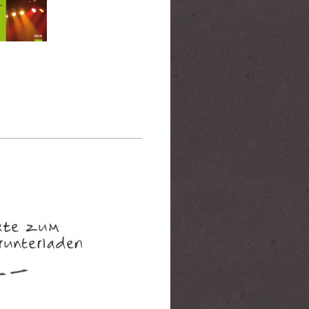
xte zum
runterladen