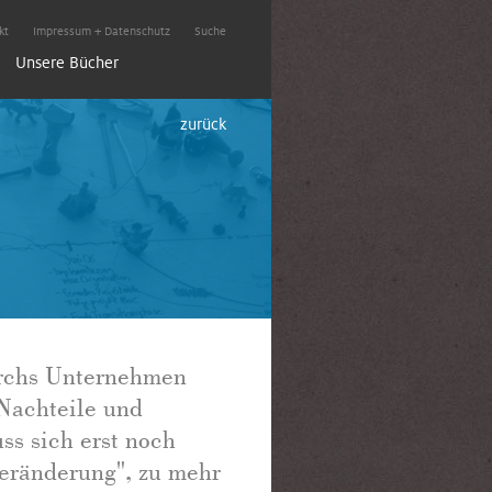
kt
Impressum + Datenschutz
Suche
Unsere Bücher
zurück
4
5
6
heit &
Den Wandel
Change-Manager
Expedition &
urchs Unternehmen
ion
munikation
moderieren
qualifizieren
Neuland
Teams beflügeln
 Nachteile und
ss sich erst noch
eränderung", zu mehr