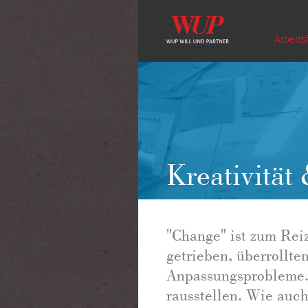
Arbeits
Kreativität
"Change" ist zum Rei
getrieben, überrollt
Anpassungsprobleme. O
rausstellen. Wie auc