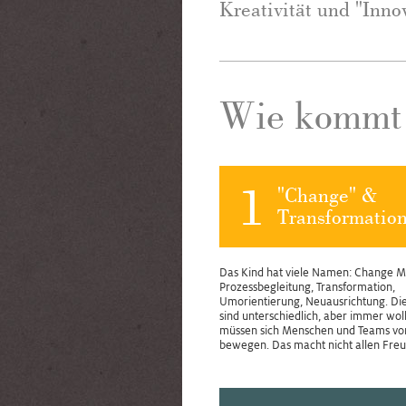
Kreativität und "Inno
Wie kommt 
1
"Change" &
Transformatio
Das Kind hat viele Namen: Change 
Prozessbegleitung, Transformation,
Umorientierung, Neuausrichtung. Di
sind unterschiedlich, aber immer wol
müssen sich Menschen und Teams vo
bewegen. Das macht nicht allen Freu