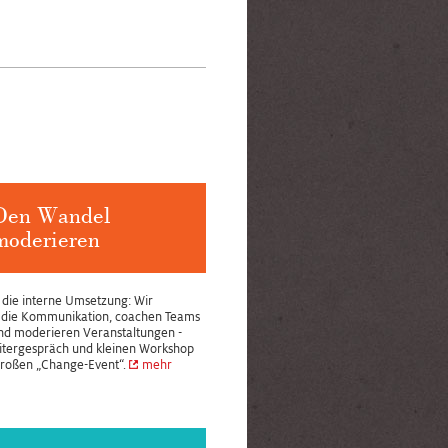
Den Wandel
moderieren
 die interne Umsetzung: Wir
n die Kommunikation, coachen Teams
nd moderieren Veranstaltungen -
itergespräch und kleinen Workshop
großen „Change-Event“.
mehr