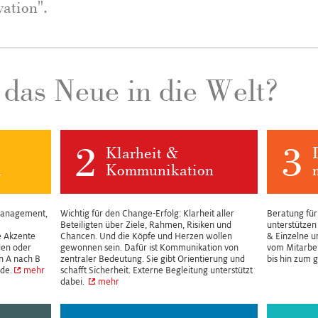
vation".
das Neue in die Welt?
2
3
Klarheit &
n
Kommunikation
Management,
Wichtig für den Change-Erfolg: Klarheit aller
Beratung für
Beteiligten über Ziele, Rahmen, Risiken und
unterstütze
e Akzente
Chancen. Und die Köpfe und Herzen wollen
& Einzelne u
len oder
gewonnen sein. Dafür ist Kommunikation von
vom Mitarbe
n A nach B
zentraler Bedeutung. Sie gibt Orientierung und
bis hin zum 
de.
mehr
schafft Sicherheit. Externe Begleitung unterstützt
dabei.
mehr