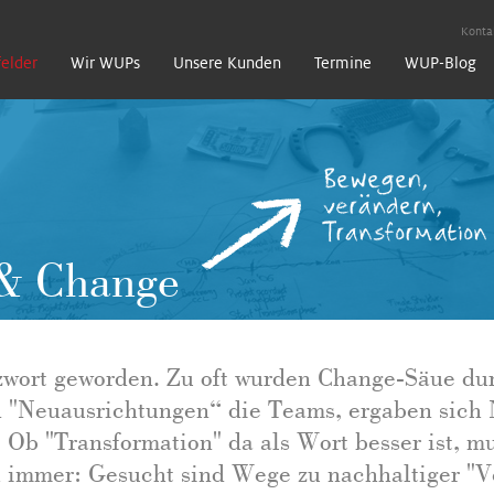
Konta
felder
Wir WUPs
Unsere Kunden
Termine
WUP-Blog
Bewegen,
verändern,
Transformation
 & Change
1
2
3
"Change" &
Klar
zwort geworden. Zu oft wurden Change-Säue d
Transformat
Kom
en "Neuausrichtungen“ die Teams, ergaben sich
b "Transformation" da als Wort besser ist, mu
h immer: Gesucht sind Wege zu nachhaltiger "V