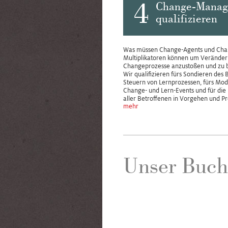
4
Change-Manag
qualifizieren
Was müssen Change-Agents und Cha
Multiplikatoren können um Veränder
Changeprozesse anzustoßen und zu b
Wir qualifizieren fürs Sondieren des B
Steuern von Lernprozessen, fürs Mod
Change- und Lern-Events und für die
aller Betroffenen in Vorgehen und Pr
mehr
Unser Buc