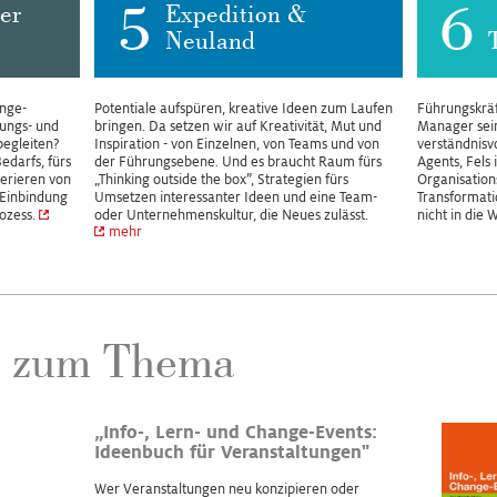
5
6
er
Expedition &
Neuland
nge-
Potentiale aufspüren, kreative Ideen zum Laufen
Führungskräf
ungs- und
bringen. Da setzen wir auf Kreativität, Mut und
Manager sein
egleiten?
Inspiration - von Einzelnen, von Teams und von
verständnisv
edarfs, fürs
der Führungsebene. Und es braucht Raum fürs
Agents, Fels 
erieren von
„Thinking outside the box”, Strategien fürs
Organisatio
 Einbindung
Umsetzen interessanter Ideen und eine Team-
Transformati
ozess.
oder Unternehmenskultur, die Neues zulässt.
nicht in die 
mehr
h zum Thema
„Info-, Lern- und Change-Events:
Ideenbuch für Veranstaltungen"
Wer Veranstaltungen neu konzipieren oder